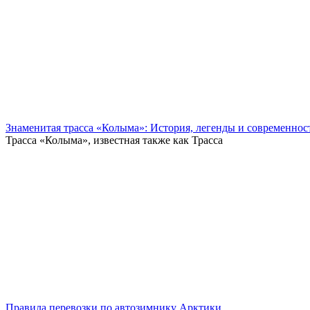
Знаменитая трасса «Колыма»: История, легенды и современнос
Трасса «Колыма», известная также как Трасса
Правила перевозки по автозимнику Арктики