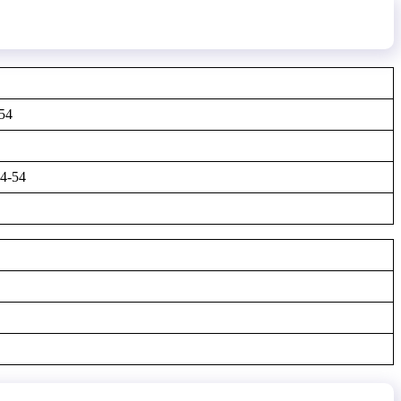
54
54-54