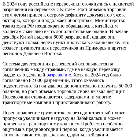
В 2024 году российские перевозчики столкнулись с нехваткой
разрешения на перевозку с Китаем. Рост объемов торговли
этим летом привел к острому дефициту документов уже к
октябрю, который продолжает обостряться. Министерство
транспорта РФ неоднократно обращалось к китайским
коллегам с мыслью взять дополнительные бланки. В начале
декабря Китай выделил 6000 разрешений, однако они
действуют только через пункт пропуска в Забайкальске. Это
создает трудности для перевозчиков из Приморья и других
регионов Дальнего Востока.
Система двусторонних разрешений основывается на
соглашениях между странами, где на каждую перевозку
выдается отдельный
разрешение
. Хотя на 2024 год было
согласовано 82 000 разрешений, этого оказалось
недостаточно. За год удалось дополнительно получить 50 000
бланков, но рост объемов торговли снова вызвал дефицит.
Перевозчики сталкиваются с задержками, и многие
транспортные компании приостанавливают работу.
Перенаправление грузопотока через единственный пункт
пропуска увеличивает нагрузку на Забайкальск и может
привести к транспортному коллапсу. Проблема особенно
ощутима в предновогодний период, когда увеличивается
спрос на такие товары, как мандарины, фейерки и