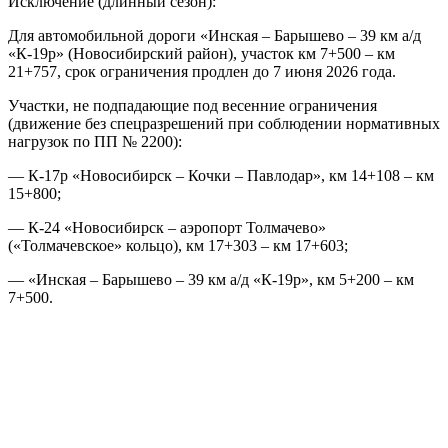
Исключение (длинный сезон):
Для автомобильной дороги «Инская – Барышево – 39 км а/д
«К-19р» (Новосибирский район), участок км 7+500 – км
21+757, срок ограничения продлен до 7 июня 2026 года.
Участки, не подпадающие под весенние ограничения
(движение без спецразрешений при соблюдении нормативных
нагрузок по ПП № 2200):
— К-17р «Новосибирск – Кочки – Павлодар», км 14+108 – км
15+800;
— К-24 «Новосибирск – аэропорт Толмачево»
(«Толмачевское» кольцо), км 17+303 – км 17+603;
— «Инская – Барышево – 39 км а/д «К-19р», км 5+200 – км
7+500.