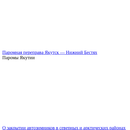
Паромная переправа Якутск — Нижний Бестях
Паромы Якутии
О закрытии автозимников в северных и арктических районах