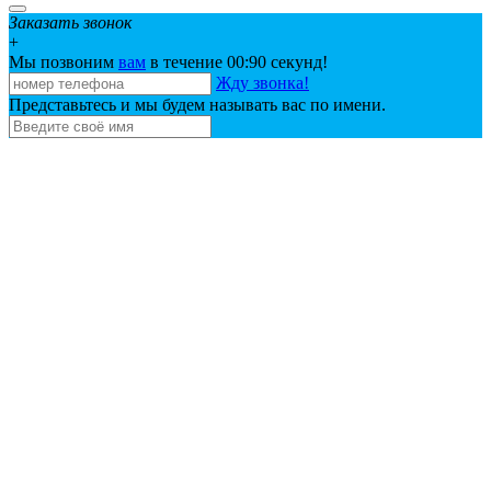
Заказать звонок
+
Мы позвоним
вам
в течение 00:
90
секунд!
Жду звонка!
Представьтесь и мы будем называть вас по имени.