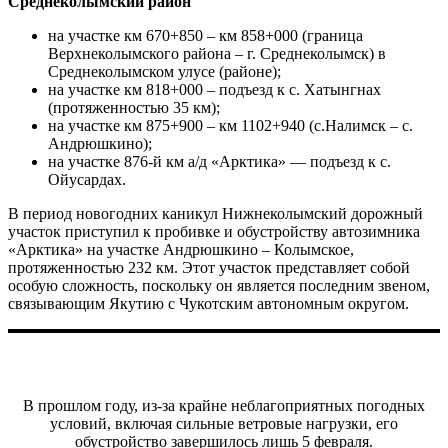
Среднеколымский район
на участке км 670+850 – км 858+000 (граница
Верхнеколымского района – г. Среднеколымск) в
Среднеколымском улусе (районе);
на участке км 818+000 – подъезд к с. Хатынгнах
(протяженностью 35 км);
на участке км 875+900 – км 1102+940 (с.Налимск – с.
Андрюшкино);
на участке 876-й км а/д «Арктика» — подъезд к с.
Ойусардах.
В период новогодних каникул Нижнеколымский дорожный
участок приступил к пробивке и обустройству автозимника
«Арктика» на участке Андрюшкино – Колымское,
протяженностью 232 км. Этот участок представляет собой
особую сложность, поскольку он является последним звеном,
связывающим Якутию с Чукотским автономным округом.
В прошлом году, из-за крайне неблагоприятных погодных
условий, включая сильные ветровые нагрузки, его
обустройство завершилось лишь 5 февраля.