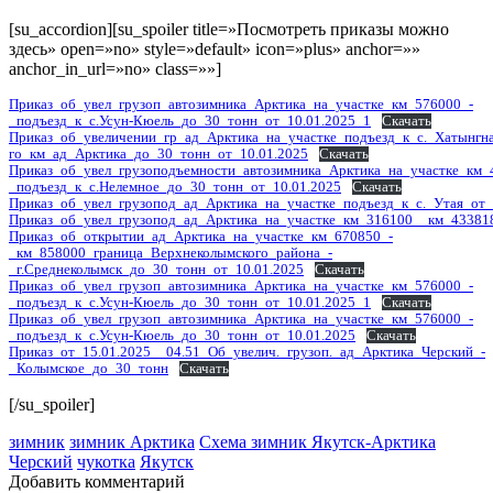
[su_accordion][su_spoiler title=»Посмотреть приказы можно
здесь» open=»no» style=»default» icon=»plus» anchor=»»
anchor_in_url=»no» class=»»]
Приказ_об_увел_грузоп_автозимника_Арктика_на_участке_км_576000_-
_подъезд_к_с.Усун-Кюель_до_30_тонн_от_10.01.2025_1
Скачать
Приказ_об_увеличении_гр_ад_Арктика_на_участке_подъезд_к_с._Хатынгн
го_км_ад_Арктика_до_30_тонн_от_10.01.2025
Скачать
Приказ_об_увел_грузоподъемности_автозимника_Арктика_на_участке_км_
_подъезд_к_с.Нелемное_до_30_тонн_от_10.01.2025
Скачать
Приказ_об_увел_грузопод_ад_Арктика_на_участке_подъезд_к_с._Утая_от
Приказ_об_увел_грузопод_ад_Арктика_на_участке_км_316100__км_43381
Приказ_об_открытии_ад_Арктика_на_участке_км_670850_-
_км_858000_граница_Верхнеколымского_района_-
_г.Среднеколымск_до_30_тонн_от_10.01.2025
Скачать
Приказ_об_увел_грузоп_автозимника_Арктика_на_участке_км_576000_-
_подъезд_к_с.Усун-Кюель_до_30_тонн_от_10.01.2025_1
Скачать
Приказ_об_увел_грузоп_автозимника_Арктика_на_участке_км_576000_-
_подъезд_к_с.Усун-Кюель_до_30_тонн_от_10.01.2025
Скачать
Приказ_от_15.01.2025__04.51_Об_увелич._грузоп._ад_Арктика_Черский_-
_Колымское_до_30_тонн
Скачать
[/su_spoiler]
зимник
зимник Арктика
Схема зимник Якутск-Арктика
Черский
чукотка
Якутск
Добавить комментарий