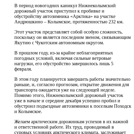
В период новогодних каникул Нижнеколымский
дорожный участок приступил к пробивке и
обустройству автозимника «Арктика» на участке
Андрюшкино – Колымское, протяженностью 232 км.
Этот участок представляет собой особую сложность,
поскольку он является последним звеном, связывающим
Якутию с Чукотским автономным округом.
В прошлом году, из-за крайне неблагоприятных
погодных условий, включая сильные ветровые
нагрузки, его обустройство завершилось лишь 5
февраля.
В этом году планируется завершить работы значительно
раньше, и, согласно прогнозам, открытие движения для
транспорта ожидается уже на следующей неделе.
Помимо этого, Нижнеколымский дорожный участок
уже в начале и середине декабря успешно пробил и
обустроил подъездные автозимники к поселкам Походск
и Колымское.
Желаем арктическим дорожникам успехов в их важной
и ответственной работе. Их труд, проводимый в
суровых условиях арктического климата, заслуживает