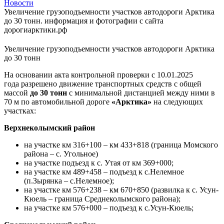
Новости
Увеличение грузоподъемности участков автодороги Арктика
до 30 тонн. информация и фотографии с сайта
дорогиарктики.рф
Увеличение грузоподъемности участков автодороги Арктика
до 30 тонн
На основании акта контрольной проверки с 10.01.2025
года разрешено движение транспортных средств с общей
массой
до 30 тонн
с минимальной дистанцией между ними в
70 м по автомобильной дороге
«Арктика»
на следующих
участках:
Верхнеколымский район
на участке км 316+100 – км 433+818 (граница Момского
района – с. Угольное)
на участке подъезд к с. Утая от км 369+000;
на участке км 489+458 – подъезд к с.Нелемное
(п.Зырянка – с.Нелемное);
на участке км 576+238 – км 670+850 (развилка к с. Усун-
Кюель – граница Среднеколымского района);
на участке км 576+000 – подъезд к с.Усун-Кюель;