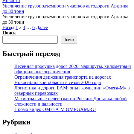
Новости
Увеличение грузоподъемности участков автодороги Арктика
до 30 тонн
Увеличение грузоподъемности участков автодороги Арктика
до 30 тонн
Пагинация
Назад
1
2
3
…
6
Далее
записей
Поиск
Поиск
Быстрый переход
Весенняя просушка дорог 2026: маршруты, километры и
официальные ограничения
Ограничения движения транспорта на дорогах
Новосибирской области в сезон 2026 года
Логистика и дороги БАМ: опыт компании «Омега-М» в
северных перевозках
Магистральные перевозки по России: Доставка любой
сложности и дальности
Промо видео ОМЕГА-М OMEGAM.RU
Рубрики