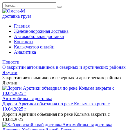
Перейти
Search
к
for:
содержанию
Главная
Железнодорожная доставка
Автомобильная доставка
Контакты
Калькулятор онлайн
Аналитика
Новости
О закрытии автозимников в северных и арктических районах
Якутии
Закрытии автозимников в северных и арктических районах
Якутии
Автомобильная доставка
Дороги Арктики объездная по реке Колыма закрыта с
10.04.2025 г
Дороги Арктики объездная по реке Колыма закрыта с
10.04.2025 г
Автомобильная доставка
Доставка Хабаровский край, Россия